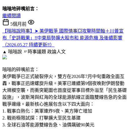
嗡嗡地碎嘴前言：
繼續閱讀
5個月前
【嗡嗡說時事】➤ 美伊戰爭 國際情事💥攻擊時間軸＋川普宣
布「史詩戰果」‼️中東局勢擴大股市和 能源危機 及後續影響
（2026.05.27 持續更新‼️）
▲ 嗡嗡說 〃時事議題
政論人文
嗡嗡的碎嘴前言：
美伊戰爭已正式破裂停火，雙方在2026年7月中旬重啟全面互
轟，戰事正迅速螺旋升級。美軍已連續第9個夜晚對伊朗發動
大規模空襲，而衝突範圍也首度從軍事目標外溢至「民生基礎
設施」，波斯灣與紅海的全球能源航線正面臨雙線告急的全面
戰爭邊緣。最新核心進展包含以下四大面向：
1. 戰事白熱化：美軍連炸9夜、美方陣亡增加
2. 戰術極限試探：打擊擴大至民生基建
3. 全球石油等能源雙線告急、油價飆破90美元