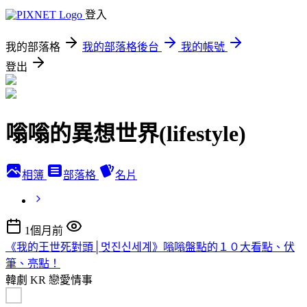
登入
我的部落格
我的部落格後台
我的帳號
登出
嗡嗡的異想世界(lifestyle)
相簿
部落格
名片
1個月前
《我的王世死對頭│멋진신세계》嗡嗡盤點的１０大看點、伏
筆、亮點！
韓劇 KR
戀愛情事