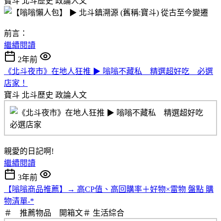
寶斗 北斗歷史
政論人文
前言：
繼續閱讀
2年前
《北斗夜市》在地人狂推 ▶ 嗡嗡不藏私 精選超好吃 必選
店家！
寶斗 北斗歷史
政論人文
親愛的日記啊!
繼續閱讀
3年前
【嗡嗡商品推薦】→ 高CP值、高回購率＋好物×雷物 盤點 購
物清單-*
＃ 推薦物品 開箱文＃
生活綜合