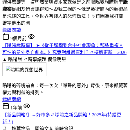
體供應鏈等 這些商業與資本家就像是之前嗡嗡我想瞭解
于朦
朧案
從網友們資訊得知～毀我三觀的～像是藝術館內的藝術品
是洗錢的工具。全世界有錢人的恐怖做法！ ✨️首圖為我打關
鍵字他出的圖
繼續閱讀
9個月前
【嗡嗡說時事】 ➤《從于朦朧到台中社會現象：那些重複。
可怕的意外身亡劇本...》究竟對誰最有利？〃持續更新 2026
▲ 嗡嗡說 〃時事議題
偶像明星
嗡嗡的碎嘴前言：每一次次「噤聲的意外」背後，原來都藏著
權力與利益的排列。
繼續閱讀
1年前
【新品開箱!】→好市多〃嗡嗡之新品開箱！2025年(持續更
新！)
＃ 推薦物品 開箱文＃
美味食記