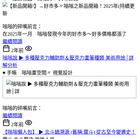
嗡嗡的碎嘴前言：
在2025年一月 嗡嗡發現今年的好市多～好多價格都漲了
繼續閱讀
2年前
嗡嗡說 ▶ 多種壓克力輔助劑＆壓克力畫筆種類 美術用途│詳
解分析
♥️ 手帳 嗡嗡畫空間〃
視覺設計
嗡嗡的碎嘴前言：
繼續閱讀
2年前
【嗡嗡懶人包】 ▶ 北斗鎮溯源 (舊稱:寶斗) 從古至今變遷史！