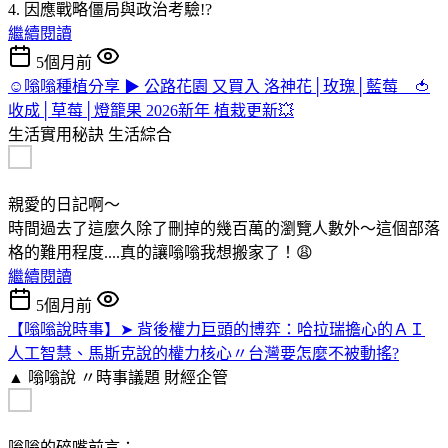
4. 因應戰略僵局與政治考驗!?
繼續閱讀
5個月前
☺️嗡嗡種植分享 ▶ 公路花園 又買入 洛神花│玫瑰│藍莓 🍅
收成│草莓│燈籠果 2026新年 植栽更新💥
生活實用秘訣
生活綜合
親愛的日記啊～
時間過去了這麼久除了刪掉的幾百萬的瀏覽人數外～這個部落
格的難用程度....真的讓嗡嗡我想搬家了！😩
繼續閱讀
5個月前
【嗡嗡說時事】➤ 背後權力巨頭的博弈：哈拉瑞擔心的ＡＩ
人工智慧、馬斯克說的權力核心〃台灣要怎麼不被動搖?
▲ 嗡嗡說 〃時事議題
財經企管
嗡嗡的碎嘴前言：