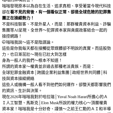
嗡嗡發現原本以為自在生活、追求真相、享受著當今現代科技
卻在
看不見的背後，有一個看似正常、卻是全球危險的犯罪集
團正在操縱勢力！
不是科技駭客、不是外星人，而是：那群權貴資本利益、詐騙
集團等AI呈現、全世界～犯罪資本家與貪腐政客結合一起的
操控網路！
🤭嗡嗡我說～這不是陰謀論。
這些是你我每天都在接觸從眾媒體卻不明說的真實。而這股勢
力，也日漸茁壯～現在已壯大到怎樣
身為一般人的我們～根本不知道！
所謂的資本家～權貴並非過去那種老派貴族，而是：
全球犯罪金融資本│跨國企業利益集團│政經世界共同體│科
技與資本操縱網絡
這些人或機構一般人看不到他們如何運作，卻整天都影響我們
的資訊、生計與決策。
現在2026年嗡嗡我對於哈拉瑞│Yuval Noah Harari所擔心的Ａ
Ｉ人工智慧、馬斯克│Elon Musk所說的權力核心～頂層權貴
資本家！嗡嗡我是十分好奇、謹慎～之前王仁勳的ＡＩ和半導